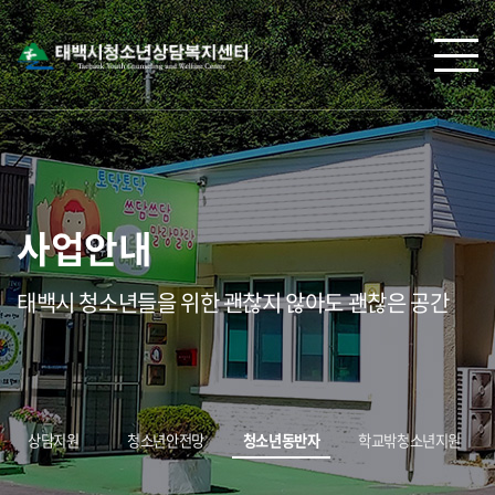
사업안내
태백시 청소년들을 위한 괜찮지 않아도 괜찮은 공간
상담지원
청소년안전망
청소년동반자
학교밖청소년지원