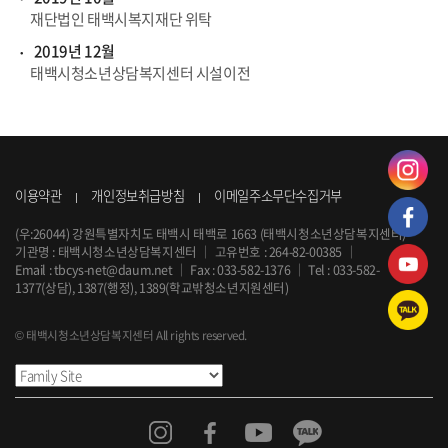
재단법인 태백시복지재단 위탁
2019년 12월
태백시청소년상담복지센터 시설이전
이용약관
개인정보취급방침
이메일주소무단수집거부
(우:26044) 강원특별자치도 태백시 태백로 1663 (태백시청소년상담복지센터)
기관명 : 태백시청소년상담복지센터
｜
고유번호 : 264-82-00385
｜
Email :
tbcys-net@daum.net
｜
Fax : 033-582-1376
｜
Tel :
033-582-
1377
(상담), 1387(행정), 1389(학교밖청소년지원센터)
© 태백시청소년상담복지센터 All rights reserved.