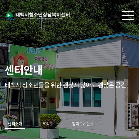
센터안내
태백시 청소년들을 위한 괜찮지 않아도 괜찮은 공간
센터소개
조직도
찾아오시는 길