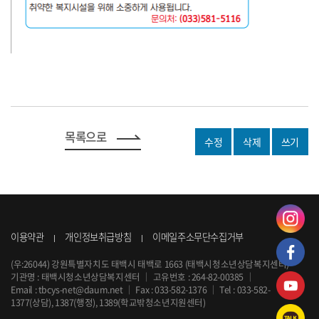
목록으로
수정
삭제
쓰기
이용약관
개인정보취급방침
이메일주소무단수집거부
(우:26044) 강원특별자치도 태백시 태백로 1663 (태백시청소년상담복지센터)
기관명 : 태백시청소년상담복지센터
｜
고유번호 : 264-82-00385
｜
Email :
tbcys-net@daum.net
｜
Fax : 033-582-1376
｜
Tel :
033-582-
1377
(상담), 1387(행정), 1389(학교밖청소년지원센터)