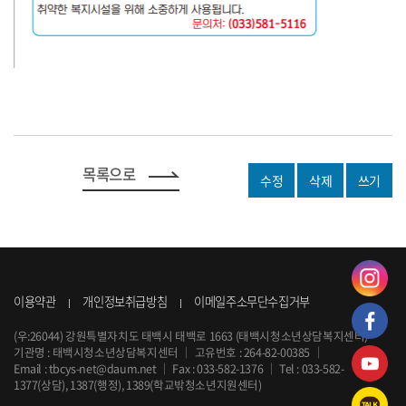
목록으로
수정
삭제
쓰기
이용약관
개인정보취급방침
이메일주소무단수집거부
(우:26044) 강원특별자치도 태백시 태백로 1663 (태백시청소년상담복지센터)
기관명 : 태백시청소년상담복지센터
｜
고유번호 : 264-82-00385
｜
Email :
tbcys-net@daum.net
｜
Fax : 033-582-1376
｜
Tel :
033-582-
1377
(상담), 1387(행정), 1389(학교밖청소년지원센터)