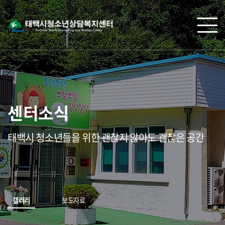
센터소식
태백시 청소년들을 위한 괜찮지 않아도 괜찮은 공간
갤러리
보도자료