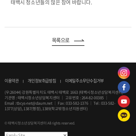
태백시 청소년들의 많은 참여 바랍니다.
목록으로
이용약관
개인정보취급방침
이메일주소무단수집거부
(우:26044) 강원특별자치도 태백시 태백로 1663 (태백시청소년상담복지센터)
기관명 : 태백시청소년상담복지센터
｜
고유번호 : 264-82-00385
｜
Email :
tbcys-net@daum.net
｜
Fax : 033-582-1376
｜
Tel :
033-582-
1377
(상담), 1387(행정), 1389(학교밖청소년지원센터)
© 태백시청소년상담복지센터 All rights reserved.