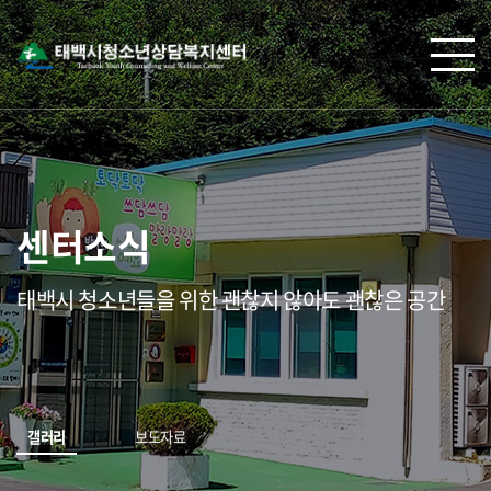
센터소식
태백시 청소년들을 위한 괜찮지 않아도 괜찮은 공간
갤러리
보도자료