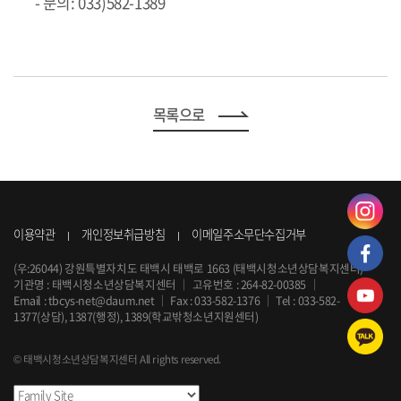
- 문의: 033)582-1389
목록으로
이용약관
개인정보취급방침
이메일주소무단수집거부
(우:26044) 강원특별자치도 태백시 태백로 1663 (태백시청소년상담복지센터)
기관명 : 태백시청소년상담복지센터
｜
고유번호 : 264-82-00385
｜
Email :
tbcys-net@daum.net
｜
Fax : 033-582-1376
｜
Tel :
033-582-
1377
(상담), 1387(행정), 1389(학교밖청소년지원센터)
© 태백시청소년상담복지센터 All rights reserved.