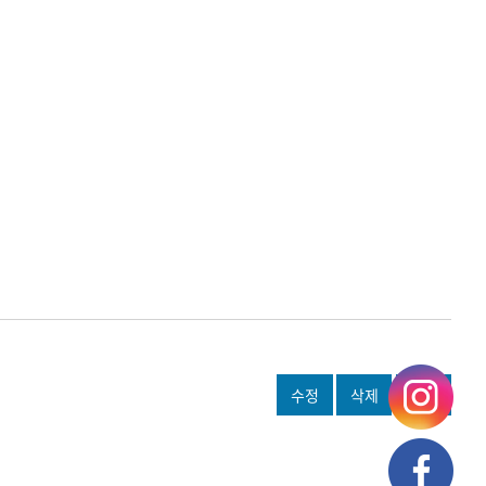
수정
삭제
쓰기