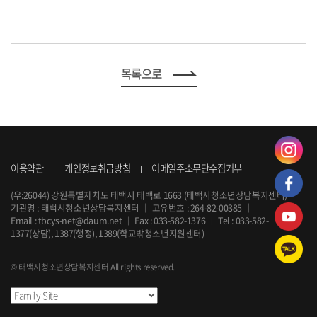
목록으로
이용약관
개인정보취급방침
이메일주소무단수집거부
(우:26044) 강원특별자치도 태백시 태백로 1663 (태백시청소년상담복지센터)
기관명 : 태백시청소년상담복지센터
｜
고유번호 : 264-82-00385
｜
Email :
tbcys-net@daum.net
｜
Fax : 033-582-1376
｜
Tel :
033-582-
1377
(상담), 1387(행정), 1389(학교밖청소년지원센터)
© 태백시청소년상담복지센터 All rights reserved.