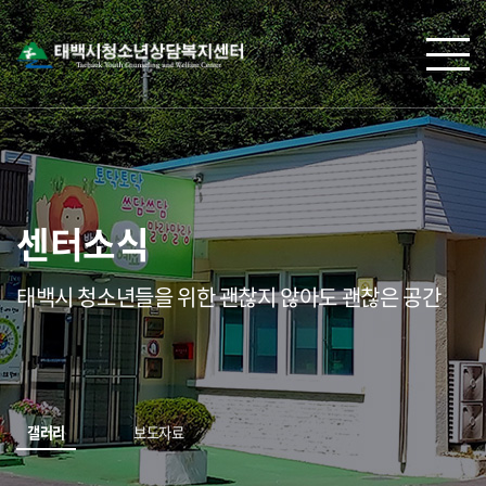
센터소식
태백시 청소년들을 위한 괜찮지 않아도 괜찮은 공간
갤러리
보도자료